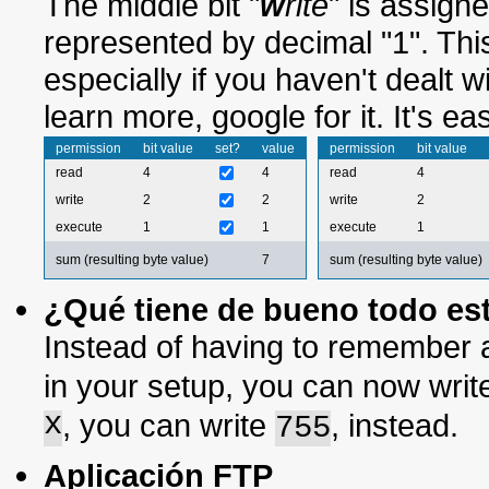
The middle bit "
w
rite
" is assigne
represented by decimal "1". This
especially if you haven't dealt w
learn more, google for it. It's 
permission
bit value
set?
value
permission
bit value
read
4
4
read
4
write
2
2
write
2
execute
1
1
execute
1
sum (resulting byte value)
7
sum (resulting byte value)
¿Qué tiene de bueno todo es
Instead of having to remember 
in your setup, you can now wri
x
, you can write
, instead.
755
Aplicación FTP