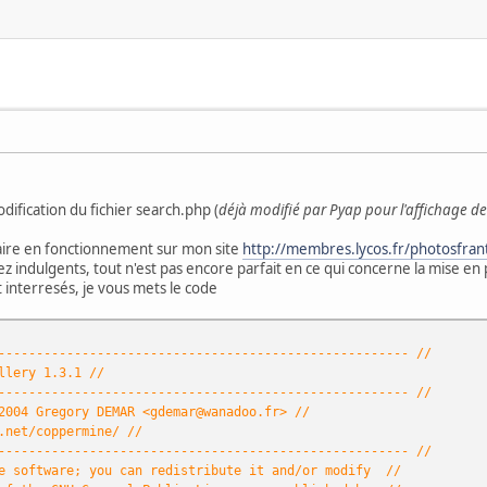
dification du fichier search.php (
déjà modifié par Pyap pour l'affichage de
aire en fonctionnement sur mon site
http://membres.lycos.fr/photosfran
z indulgents, tout n'est pas encore parfait en ce qui concerne la mise en
t interresés, je vous mets le code
------------------------------------------------------ //
llery 1.3.1 //
------------------------------------------------------ //
2004 Gregory DEMAR <gdemar@wanadoo.fr> //
.net/coppermine/ //
------------------------------------------------------ //
ee software; you can redistribute it and/or modify //