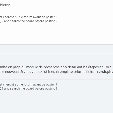
icieuse
s
y();
et cherché sur le forum avant de poster ?
 ? and search the board before posting ?
) =
mysql_fetch_row
(
$result
)) {
keywords
);
d
)
eywords_array
))
$keywords_array
[] =
$word
;
nter>Etape N°2: Sélectionnez les mots clé pour la recherche et V
la mise en page du module de recherche en y détaillant les étapes à suivre.
e nouveau. Si vous voulez l'utiliser, il remplace celui du fichier
serch.ph
ds_array
);
et cherché sur le forum avant de poster ?
 ? and search the board before posting ?
ts-Clef dans la base de données</center>"
;
"keylink\"><p align=center>"
;
'association des mots clé