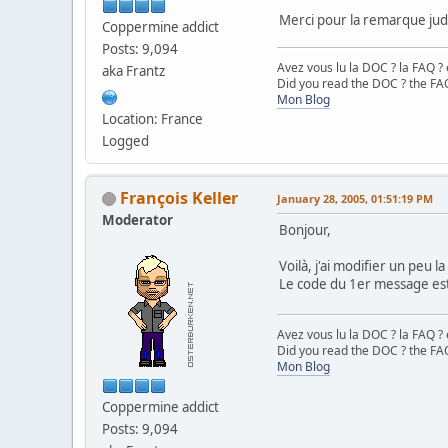
Merci pour la remarque jud
// Find unique keyword
Coppermine addict
$keywords_array
= arra
Posts: 9,094
Avez vous lu la DOC ? la FAQ ? 
aka Frantz
Did you read the DOC ? the FAQ
while (list(
$keywords
Mon Blog
$array
=
explode
(
" "
,
$
Location: France
foreach(
$array
as
$wor
Logged
{
if (!
in_array
(
$word
,
$k
}
François Keller
January 28, 2005, 01:51:19 PM
}
Moderator
starttable
(
"500"
,
'<ce
Bonjour,
?>
Voilà, j'ai modifier un peu 
Le code du 1er message est l
<?php
sort
(
$keywords_array
);
$count
=
count
(
$keywor
Avez vous lu la DOC ? la FAQ ? 
//echo "<br>";
Did you read the DOC ? the FAQ
Mon Blog
echo
"<center>
$count
Mo
// Result to table
echo
"<tr><td class=\
Coppermine addict
//affichage du choix d
Posts: 9,094
?>