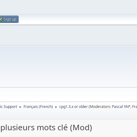
Sign up
ic Support
Français (French)
cpg1.3.x or older
(Moderators:
Pascal YAP
,
Fr
►
►
plusieurs mots clé (Mod)