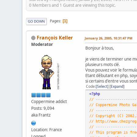
0 Members and 1 Guest are viewing this topic.
Pages
1
GO DOWN
François Keller
January 26, 2005, 10:31:47 PM
Moderator
Bonjour à tous,
je viens de terminer une mo
plusieurs mots clé.
Vous pouvez voir le formul
Etant débutant en php, soye
si certains d'entre vous son
Code
Select
Expand
<?php
// -------------------
Coppermine addict
// Coppermine Photo Ga
Posts: 9,094
// -------------------
aka Frantz
// Copyright (C) 2002,
// http://www.chezgreg
// -------------------
Location: France
// This program is fr
Logged