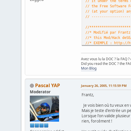
// it under the terms
// the Free Software F
// (at your option) an
// -------------------
//********************
//* Modifié par Frant
//* this Mod/Hack deS
//* EXEMPLE : http://h
//********************
//* Si vous rencontre
Avez vous lu la DOC ? la FAQ ? 
//* n'hÃ(c)sitez pas 
Did you read the DOC ? the FAQ
//* http://coppermine
Mon Blog
//* MERCI *//
//********************
Pascal YAP
define
(
'IN_COPPERMINE'
January 26, 2005, 11:15:59 PM
define
(
'SEARCH_PHP'
,
t
Moderator
Frantz,
require(
'include/init.
Je vois bien où tu veux en v
Mais je teste d'entrée un pe
pageheader
(
$lang_searc
Lorsque l'on valide plusieur
rien, forcément !
starttable
(
"500"
,
'<ce
//echo "" ;