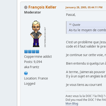
$recherche
=
$rec
François Keller
January 28, 2005, 05:44:11 PM
Moderator
Pascal,
}
echo
"<b>"
;
echo
$recherche
;
Quote
echo
"</b>"
;
As-tu le moyen de combi
?>
</form>
<?php
C'est un problème que j'essa
//echo "</p></td></tr>
code et il faut valider le 
//endtable();
//Envoi pour la recher
Je continue sur cette voie
Coppermine addict
starttable
(
"500"
,
"<ce
Posts: 9,094
echo <<< EOT
Bien entendu si quelqu'un à
<form method="get" a
aka Frantz
<td colspan="8" align=
A terme, j'aimerais pouvoir
<br>
Il y à un sujet en anglais l
Location: France
<input type="submit" n
Logged
</td>
Je vous tiens au courrant
<input type="hidden" 
<input type="hidden" 
Avez vous lu la DOC ? la FAQ ? 
<input type="hidden" n
Did you read the DOC ? the FAQ
Mon Blog