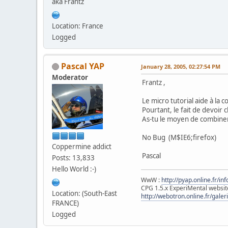
aka Frantz
<?php
// Affichage des mots 
Location: France
for (
$i
=
1
;
$i
<
$cou
Logged
?>
<input type="checkbox"
Pascal YAP
January 28, 2005, 02:27:54 PM
<? for ($k=0;$k<count(
Moderator
if($keywords_arra
Frantz ,
break;
Le micro tutorial aide à la
} ?>
Pourtant, le fait de devoir c
value="<? echo $ke
As-tu le moyen de combiner
>
<?php
echo
"
$keywords_array
[
No Bug (M$IE6;firefox)
}
Coppermine addict
?>
Pascal
Posts: 13,833
<br>
Hello World :-)
<input type="Submit" v
<?php
WwW :
http://pyap.online.fr/inf
CPG 1.5.x ExperiMental websit
echo
"<br>"
;
Location: (South-East
http://webotron.online.fr/galer
if(
$_POST
[
"choix"
]) {
FRANCE)
Vous avez choisi:
Logged
<?php
for (
$i
=
0
;
$i
<
co