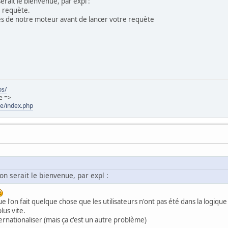
serait le bienvenue, par expl :
^
E_NOTICE
);
e requète.
rès de notre moteur avant de lancer votre requète
p align=center>
me="typechoix"
hoix"
]==
" AND "
)
"
;
?>
>
me="typechoix"
os/
hoix"
]==
" OR "
)
e =>
"
;
?>
ie/index.php
ion serait le bienvenue, par expl :
ue l'on fait quelque chose que les utilisateurs n'ont pas été dans la logi
lus vite.
"select keywords from
{
$CONFIG
[
'TABLE_PICTURES'
]}
"
);
nternationaliser (mais ça c'est un autre problème)
esult
))
cpg_die
(
ERROR
,
$lang_errors
[
'non_exist_ap'
]);