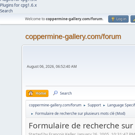
Plugins for cpg1.6.x
Search
Welcome to
coppermine-gallery.com/forum
.
Log in
coppermine-gallery.com/forum
August 06, 2026, 06:52:40 AM
Home
Search
coppermine-gallery.com/forum
Support
Language Specif
►
►
Formulaire de recherche sur plusieurs mots clé (Mod)
►
Formulaire de recherche sur 
Started by François Keller, January 26, 2005, 10:31:47 PM