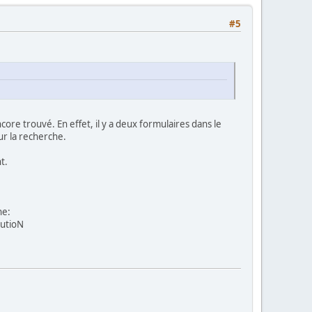
#5
core trouvé. En effet, il y a deux formulaires dans le
ur la recherche.
t.
 recherche</center>"
);
he:
lutioN