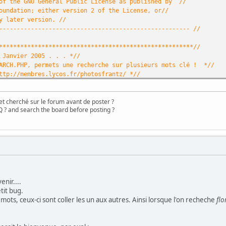
 of the GNU General Public License as published by //
oundation; either version 2 of the License, or//
y later version. //
------------------------------------------------------ //
*******************************************************//
z Janvier 2005 . . . *//
EARCH.PHP, permets une recherche sur plusieurs mots clé ! *//
ttp://membres.lycos.fr/photosfrantz/ *//
*******************************************************//
z un problÃ¨me avec Coppermine, *//
et cherché sur le forum avant de poster ?
Ã visiter le Forum COPPERMINE EN FRANCAIS ci-dessous *//
 ? and search the board before posting ?
-gallery.com/forum/index.php?board=38.0 *//
*******************************************************//
,
true
);
rue
);
inc.php'
);
enir....
tit bug.
h_php
[
0
]);
 mots, ceux-ci sont coller les un aux autres. Ainsi lorsque l'on recheche
fl
nter>Etape N°1: Choixissez le type d\'association des mot sclé</