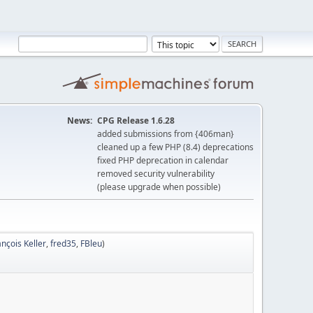
News:
CPG Release 1.6.28
added submissions from {406man}
cleaned up a few PHP (8.4) deprecations
fixed PHP deprecation in calendar
removed security vulnerability
(please upgrade when possible)
ançois Keller
,
fred35
,
FBleu
)