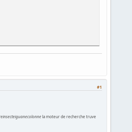
#1
oreinsecteiguanecolonne
la moteur de recherche truve
center>'
);