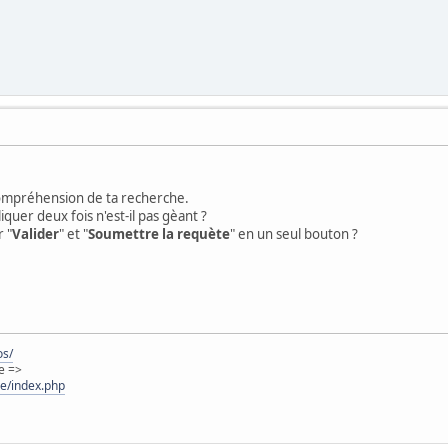
clé avec checkbox
nt
;
$i
++) {
 name="choix[]"
$_POST["choix"]);$k++)
y[$i]==$_POST["choix"][$k]) {
echo "CHECKED";
 compréhension de ta recherche.
liquer deux fois n'est-il pas gèant ?
ywords_array[$i];?>"
 "
Valider
" et "
Soumettre la requète
" en un seul bouton ?
$i
]
"
;
alue="Validez">
os/
e =>
ie/index.php
?>
unt
(
$_POST
[
"choix"
]);
$i
++)