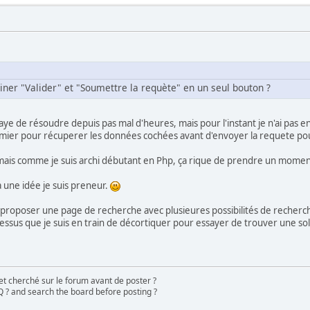
herche
.
$_POST
[
"choix"
][
$i
].
$_POST
[
"typechoix"
];
ner "Valider" et "Soumettre la requète" en un seul bouton ?
ye de résoudre depuis pas mal d'heures, mais pour l'instant je n'ai pas en
" ;
premier pour récuperer les données cochées avant d'envoyer la requete po
che
, mais comme je suis archi débutant en Php, ça rique de prendre un momen
nter>Etape N°3: Cliquez sur le bouton \"ENVOYER\" pour lancer la
 une idée je suis preneur.
ction="thumbnails.php">
"center" class="tablef">
 proposer une page de recherche avec plusieures possibilités de recherc
a dessus que je suis en train de décortiquer pour essayer de trouver une so
ame="Rechercher">
name="album" value="search">
name="type" value="full">
et cherché sur le forum avant de poster ?
ame="search" value="
$recherche
">
 ? and search the board before posting ?