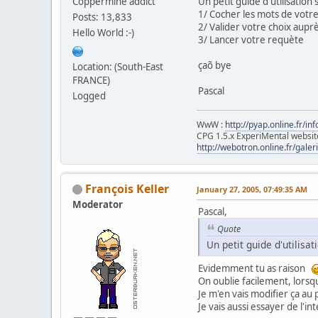
Coppermine addict
Un petit guide d'utilisation 
error_reporting
(
E_ALL
1/ Cocher les mots de votr
Posts: 13,833
?>
2/ Valider votre choix aup
Hello World :-)
3/ Lancer votre requète
<form method="post" >
<tr><td class=tableb><
çaõ bye
Location: (South-East
<input type="radio" na
FRANCE)
<?php
if(
$_POST
[
"typec
Pascal
echo
"CHECKED
Logged
value=" AND "><b>ET</b
<input type="radio" na
WwW :
http://pyap.online.fr/inf
<?php
if(
$_POST
[
"typec
CPG 1.5.x ExperiMental websit
echo
"CHECKED
http://webotron.online.fr/galer
value=" OR "><b>OU</b>
<br>
François Keller
January 27, 2005, 07:49:35 AM
Moderator
Pascal,
Quote
<?php
Un petit guide d'utilisat
endtable
();
//echo "<br>";
Evidemment tu as raison
// Select all keywords
On oublie facilement, lorsq
Je m'en vais modifier ça au p
$result
=
mysql_query
(
Je vais aussi essayer de l'i
if (!
mysql_num_rows
(
$r