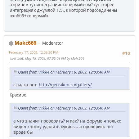
а причем тут интеграцияс копермайном? тут скорее
интеграция с джумлой 1.5., к которой подсоединены
пхпбб3+копермайн
Makc666
Moderator
February 17, 2009, 12:09:30 PM
#10
Last Edit
: May 15, 2009, 07:06:08 PM by Makc666
Quote from: nikki4 on February 16, 2009, 12:03:46 AM
ссылка вот:
http://gensiken.ru/gallery/
Красиво.
Quote from: nikki4 on February 16, 2009, 12:03:46 AM
а что значит проверить? и как? на форуме я только
видел кнопку удалить кукисы.. а проверить нет
вроде бы