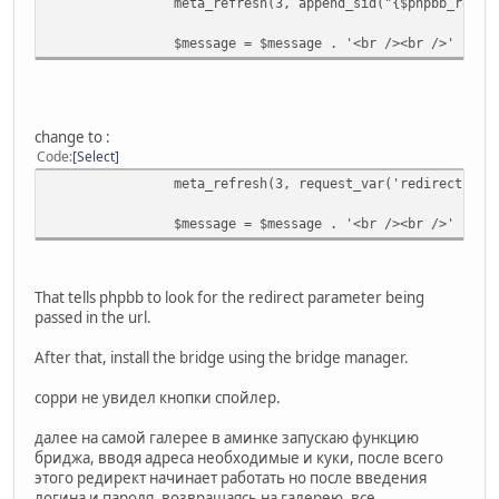
meta_refresh(3, append_sid("{$phpbb_root_
$message = $message . '<br /><br />' . sp
change to :
Code
Select
meta_refresh(3, request_var('redirect', a
$message = $message . '<br /><br />' . sp
That tells phpbb to look for the redirect parameter being
passed in the url.
After that, install the bridge using the bridge manager.
сорри не увидел кнопки спойлер.
далее на самой галерее в аминке запускаю функцию
бриджа, вводя адреса необходимые и куки, после всего
этого редирект начинает работать но после введения
логина и пароля, возвращаясь на галерею, все