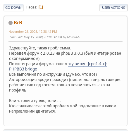
Pages
1
GO DOWN
USER ACTIONS
BrB
November 26, 2008, 12:38:42 PM
Last Edit
: May 15, 2009, 07:08:32 PM by Makc666
Здравствуйте, такая проблемма.
Перевел форум с 2.0.23 на phpBB 3.0.3 (был интегрирован
с копермайном)
По интеграции форума нашел
эту ветку - [cpg1.4.x]:
PHPBB3 bridge
Все выполнил по инструкции (думаю, что все)
Автороизация вроде проходит (пишет лолгин), но галерея
работает как под гостем, только появилась ссылка на
профиль
Блин, толи я туплю, толи ...
Кто сталкивался с этой проблеммой подскажите в каком
направлении двигаться.