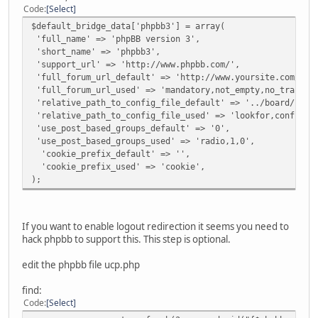
Code
Select
$default_bridge_data['phpbb3'] = array(
'full_name' => 'phpBB version 3',
'short_name' => 'phpbb3',
'support_url' => 'http://www.phpbb.com/',
'full_forum_url_default' => 'http://www.yoursite.com/boa
'full_forum_url_used' => 'mandatory,not_empty,no_trailin
'relative_path_to_config_file_default' => '../board/',
'relative_path_to_config_file_used' => 'lookfor,config.p
'use_post_based_groups_default' => '0',
'use_post_based_groups_used' => 'radio,1,0',
'cookie_prefix_default' => '',
'cookie_prefix_used' => 'cookie',
);
If you want to enable logout redirection it seems you need to
hack phpbb to support this. This step is optional.
edit the phpbb file ucp.php
find:
Code
Select