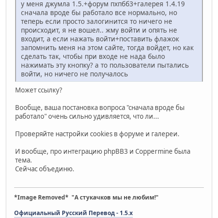
у меня джумла 1.5.+форум пхпбб3+галерея 1.4.19
сначала вроде бы работало все нормально, но
теперь если просто залогинится то ничего не
происходит, я не вошел.. жму войти и опять не
входит, а если нажать войти+поставить флажок
запомнить меня на этом сайте, тогда войдет, но как
сделать так, чтобы при входе не нада было
нажимать эту кнопку? а то пользователи пытались
войти, но ничего не получалось
Может ссылку?
Вообще, ваша постановка вопроса "сначала вроде бы
работало" очень сильно удивляется, что ли...
Проверяйте настройки cookies в форуме и галереи.
И вообще, про интеграцию phpBB3 и Coppermine была
тема.
Сейчас объединю.
*Image Removed* "А стукачков мы не любим!"
Официальный Русский Перевод - 1.5.x