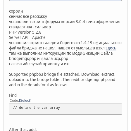
сорри))
сейчас все расскажу
установлен скрипт форума версии 3.0.4 теиа оформления
стандартная - сильвер
PHP Version 5.2.8
Server API Apache
установил скрипт галереи Copermain 1.4.19 официального
файла бриджа не нашел, нашел от умельцев взял
здесь
там же выполнил интсрукции по модификации файла
bridgemgr.php и файла ucp.php
на всякий случай привожу и их
Supported phpbb3 bridge file attached. Download, extract,
upload into the bridge folder. Then edit bridgemgr.php and
add in the details for it as follows
Find
Code
Select
// define the var array
After that, add: