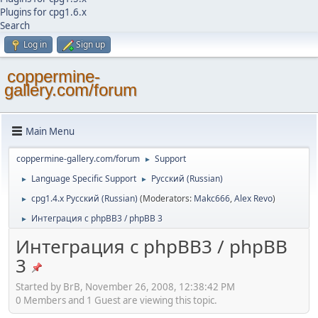
Plugins for cpg1.6.x
Search
Log in
Sign up
coppermine-
gallery.com/forum
Main Menu
coppermine-gallery.com/forum
Support
►
Language Specific Support
Русский (Russian)
►
►
cpg1.4.x Русский (Russian)
(Moderators:
Makc666
,
Alex Revo
)
►
Интеграция с phpBB3 / phpBB 3
►
Интеграция с phpBB3 / phpBB
3
Started by BrB, November 26, 2008, 12:38:42 PM
0 Members and 1 Guest are viewing this topic.