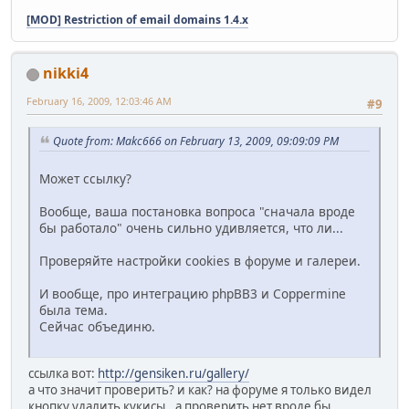
[MOD] Restriction of email domains 1.4.x
nikki4
February 16, 2009, 12:03:46 AM
#9
Quote from: Makc666 on February 13, 2009, 09:09:09 PM
Может ссылку?
Вообще, ваша постановка вопроса "сначала вроде
бы работало" очень сильно удивляется, что ли...
Проверяйте настройки cookies в форуме и галереи.
И вообще, про интеграцию phpBB3 и Coppermine
была тема.
Сейчас объединю.
ссылка вот:
http://gensiken.ru/gallery/
а что значит проверить? и как? на форуме я только видел
кнопку удалить кукисы.. а проверить нет вроде бы