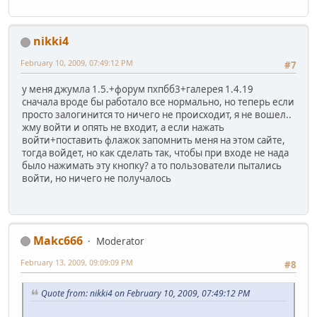
nikki4
February 10, 2009, 07:49:12 PM
#7
у меня джумла 1.5.+форум пхпбб3+галерея 1.4.19
сначала вроде бы работало все нормально, но теперь если
просто залогинится то ничего не происходит, я не вошел..
жму войти и опять не входит, а если нажать
войти+поставить флажок запомнить меня на этом сайте,
тогда войдет, но как сделать так, чтобы при входе не нада
было нажимать эту кнопку? а то пользователи пытались
войти, но ничего не получалось
Makc666
Moderator
February 13, 2009, 09:09:09 PM
#8
Quote from: nikki4 on February 10, 2009, 07:49:12 PM