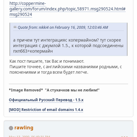
http://coppermine-
gallery.com/forum/index.php/topic,58971.msg290524.html#
msg290524
Quote from: nikki4 on February 16, 2009, 12:03:46 AM
а причем тут интеграцияс копермайном? тут скорее
интеграция с джумлой 1.5., к которой подсоединены
пхпбб3+копермайн
Как пост пишите, так Вас и понимают.
Пишите точнее, с английскими названиями родными, с
пояснениями и тогда всем будет легче.
*Image Removed* "А стукачков мы не любим!"
Официальный Русский Перевод - 1.5.x
[MOD] Restriction of email domains 1.4.x
rawling
May 13, 2009, 06:49:31 PM