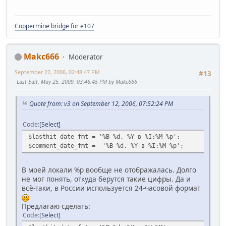
Coppermine bridge for e107
Makc666
Moderator
September 22, 2006, 02:48:47 PM
#13
Last Edit
: May 25, 2009, 03:46:45 PM by Makc666
Quote from: v3 on September 12, 2006, 07:52:24 PM
Code
Select
$lasthit_date_fmt = '%B %d, %Y в %I:%M %p';
$comment_date_fmt = '%B %d, %Y в %I:%M %p';
В моей локали %p вообще не отображалась. Долго
не мог понять, откуда берутся такие цифры. Да и
всё-таки, в России используется 24-часовой формат
Предлагаю сделать:
Code
Select