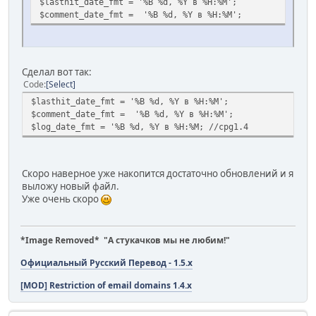
$lasthit_date_fmt = '%B %d, %Y в %H:%M';
$comment_date_fmt = '%B %d, %Y в %H:%M';
Сделал вот так:
Code
Select
$lasthit_date_fmt = '%B %d, %Y в %H:%M';
$comment_date_fmt = '%B %d, %Y в %H:%M';
$log_date_fmt = '%B %d, %Y в %H:%M; //cpg1.4
Скоро наверное уже накопится достаточно обновлений и я
выложу новый файл.
Уже очень скоро
*Image Removed* "А стукачков мы не любим!"
Официальный Русский Перевод - 1.5.x
[MOD] Restriction of email domains 1.4.x