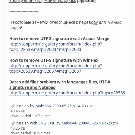
кнопку левее над моим аватаром:
[applaud]
------------------------
Некоторые заметки относящиеся к переводу для "умных"
людей.
How to remove UTF-8 signature with Araxis Merge
http://coppermine-gallery.com/forum/index.php?
topic=28539.msg132033#msg132033
How to remove UTF-8 signature with WinHex
http://coppermine-gallery.com/forum/index.php?
topic=28539.msg132037#msg132037
Batch add files problem with languages files, UTF-8
signature and Notepad
http://coppermine-gallery.com/forum/index.php?topic=28539
russian_by_Makc666_2009-05-25_v1-4-23.zip
43.46 KB
downloaded 1193 times
russian_with_ENG_EXIF_by_Makc666_2009-05-25_v1-4-23.zip
43.25 KB
downloaded 1036 times