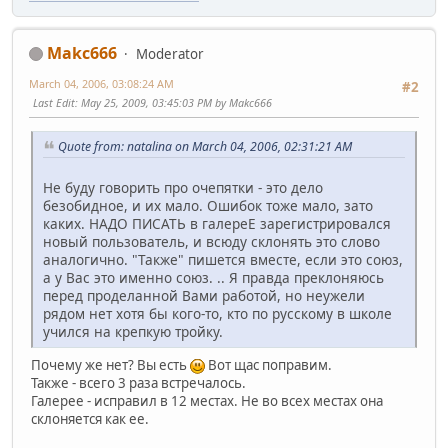
Makc666
Moderator
March 04, 2006, 03:08:24 AM
#2
Last Edit
: May 25, 2009, 03:45:03 PM by Makc666
Quote from: natalina on March 04, 2006, 02:31:21 AM
Не буду говорить про очепятки - это дело
безобидное, и их мало. Ошибок тоже мало, зато
каких. НАДО ПИСАТЬ в галереЕ зарегистрировался
новый пользователь, и всюду склонять это слово
аналогично. "Также" пишется вместе, если это союз,
а у Вас это именно союз. .. Я правда преклоняюсь
перед проделанной Вами работой, но неужели
рядом нет хотя бы кого-то, кто по русскому в школе
учился на крепкую тройку.
Почему же нет? Вы есть
Вот щас поправим.
Также - всего 3 раза встречалось.
Галерее - исправил в 12 местах. Не во всех местах она
склоняется как ее.