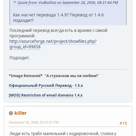
Quote from: VodkaShot on September 28, 2006, 08:31:44 PM
Как насчет перевода 1.4.9? Перевод от 1.4.6
подходит?
Последний перевод всегда есть в архиве с самой
программой:
http://sourceforge.net/project/showfiles.php?
group_id=89658
Подходит.
*Image Removed* "А стукачков мы не любим!"
Официальный Русский Перевод - 1.5.x
[MOD] Restriction of email domains 1.4.x
killer
December 06, 2006, 03:21:07 PM
#18
Люди есть трабл маленький с кодировочкой, стояла у