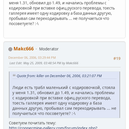
меня 1.31, обновил до 1.49, и начались проблемы с
кодировкой при вставке офиц.руского перевода, тоесть
галлерея имеет одну кодировку а база данных другую,
пробывал сам перекодирывать ... не получаеться что
посоветуете? :-\
Makc666
Moderator
December 06, 2006, 03:29:44 PM
#19
Last Edit
: May 25, 2009, 03:48:54 PM by Makc666
Quote from: killer on December 06, 2006, 03:21:07 PM
Люди есть трабл маленький с кодировочкой, стояла
у меня 1.31, обновил до 1.49, и начались проблемы
с кодировкой при вставке офиц.руского перевода,
тоесть галлерея имеет одну кодировку а база
данных другую, пробывал сам перекодирывать ... не
получаеться что посоветуете? :-\
Советуем почитать тему:
http://coppermine-gallery.com/forum/index.php?