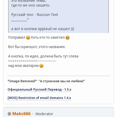
это название темы.
где-то же оно зашито.
Русский текс - Russian Text
__________^
а вот я кнопки applaud не нашел )))
Поправил
Хоть кто-то заметил
Вот бы скриншот, этого названия.
А кнопка, по идее, должна быть тут слева
<<<<<<<<<<<<<<------------------
над мои аватаром
*Image Removed* "А стукачков мы не любим!"
Официальный Русский Перевод - 1.5.x
[MOD] Restriction of email domains 1.4.x
Makc666
Moderator