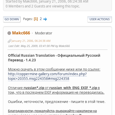
Started by Makc666, January 21, 2006, 06:24:38 AM
0 Members and 2 Guests are viewing this topic.
2
Pages
1
GO DOWN
USER ACTIONS
Makc666
Moderator
January 21, 2006, 06:24:38 AM
Last Edit
: May 25, 2009, 03:41:00 PM by Makc666
Official Russian Translation - Официальный Русский
Перевод - 1.4.23
Можно скачать в этом сообщении ниже или по ссылке:
http://coppermine-gallery.com/forum/index.php?
topic=20355.msg224358#msg224358
Отличие
russian*.zip
от
russian_with_ENG_EXIF_*.zip
в
том, что в последнем EXIF информация не переводилась.
Ошибки, неточности, предложение - пишите в этой теме.
Благодарности, пожалуйста, выражайте нажатием на