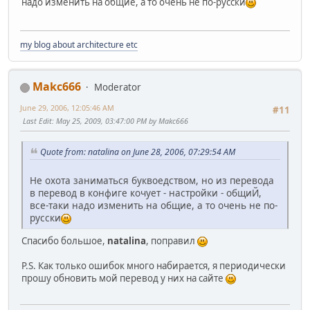
надо изменить на общие, а то очень не по-русски
my blog about architecture etc
Makc666
Moderator
June 29, 2006, 12:05:46 AM
#11
Last Edit
: May 25, 2009, 03:47:00 PM by Makc666
Quote from: natalina on June 28, 2006, 07:29:54 AM
Не охота заниматься буквоедством, но из перевода
в перевод в конфиге кочует - настройки - общиЙ,
все-таки надо изменить на общие, а то очень не по-
русски
Спасибо большое,
natalina
, поправил
P.S. Как только ошибок много набирается, я периодически
прошу обновить мой перевод у них на сайте