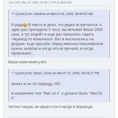
Last Edit
: May 25, 2009, 03:48:13 PM by Makc666
Quote from: natalina on March 04, 2006, 08:49:03 AM
Я рада
В том-то и дело, что редко встречается: я
один раз просидела 3 часа, вычитывая Ваши 2000
срок, а тут апдейт и еще раз пришлось сидеть
-перевод-то изменился. Вот и высказалась на
форуме. Еще просьба: перед именем пользователя
нужна запятая и когда его встречают, и когда
провожают...
Ваши замечания учел.
Quote from: Dead J. Dona on March 16, 2006, 04:54:27 PM
может и не по перводу, НО!
в названиях тем "Mac ox x" а должно быть "MacOS
X"
Честно говоря, не нашел этого нигде в переводе.