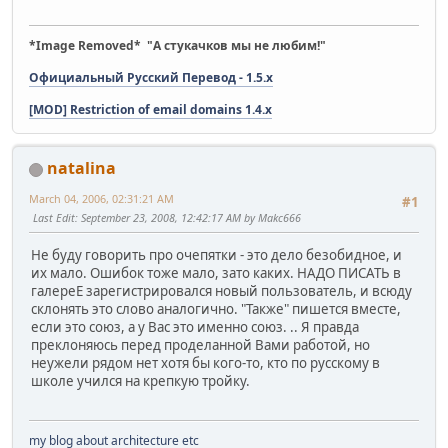
*Image Removed* "А стукачков мы не любим!"
Официальный Русский Перевод - 1.5.x
[MOD] Restriction of email domains 1.4.x
natalina
March 04, 2006, 02:31:21 AM
#1
Last Edit
: September 23, 2008, 12:42:17 AM by Makc666
Не буду говорить про очепятки - это дело безобидное, и
их мало. Ошибок тоже мало, зато каких. НАДО ПИСАТЬ в
галереЕ зарегистрировался новый пользователь, и всюду
склонять это слово аналогично. "Также" пишется вместе,
если это союз, а у Вас это именно союз. .. Я правда
преклоняюсь перед проделанной Вами работой, но
неужели рядом нет хотя бы кого-то, кто по русскому в
школе учился на крепкую тройку.
my blog about architecture etc