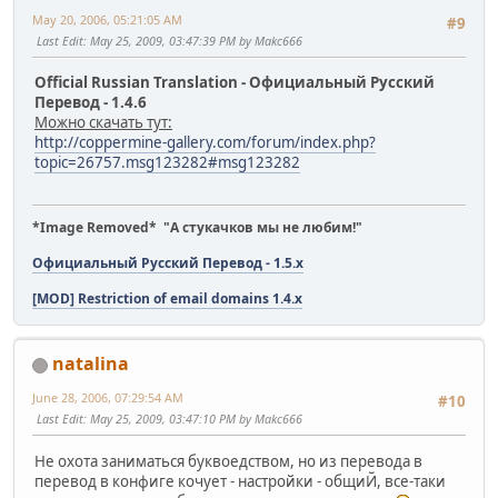
May 20, 2006, 05:21:05 AM
#9
Last Edit
: May 25, 2009, 03:47:39 PM by Makc666
Official Russian Translation - Официальный Русский
Перевод - 1.4.6
Можно скачать тут:
http://coppermine-gallery.com/forum/index.php?
topic=26757.msg123282#msg123282
*Image Removed* "А стукачков мы не любим!"
Официальный Русский Перевод - 1.5.x
[MOD] Restriction of email domains 1.4.x
natalina
June 28, 2006, 07:29:54 AM
#10
Last Edit
: May 25, 2009, 03:47:10 PM by Makc666
Не охота заниматься буквоедством, но из перевода в
перевод в конфиге кочует - настройки - общиЙ, все-таки