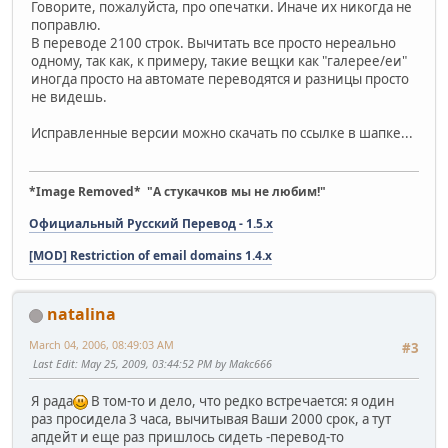
Говорите, пожалуйста, про опечатки. Иначе их никогда не
поправлю.
В переводе 2100 строк. Вычитать все просто нереально
одному, так как, к примеру, такие вещки как "галерее/еи"
иногда просто на автомате переводятся и разницы просто
не видешь.
Исправленные версии можно скачать по ссылке в шапке...
*Image Removed* "А стукачков мы не любим!"
Официальный Русский Перевод - 1.5.x
[MOD] Restriction of email domains 1.4.x
natalina
March 04, 2006, 08:49:03 AM
#3
Last Edit
: May 25, 2009, 03:44:52 PM by Makc666
Я рада
В том-то и дело, что редко встречается: я один
раз просидела 3 часа, вычитывая Ваши 2000 срок, а тут
апдейт и еще раз пришлось сидеть -перевод-то