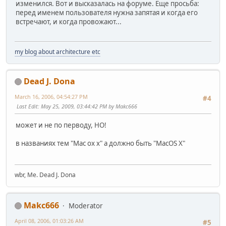
изменился. Вот и высказалась на форуме. Еще просьба:
перед именем пользователя нужна запятая и когда его
встречают, и когда провожают...
my blog about architecture etc
Dead J. Dona
March 16, 2006, 04:54:27 PM
#4
Last Edit
: May 25, 2009, 03:44:42 PM by Makc666
может и не по перводу, НО!
в названиях тем "Mac ox x" а должно быть "MacOS X"
wbr, Me. Dead J. Dona
Makc666
Moderator
April 08, 2006, 01:03:26 AM
#5