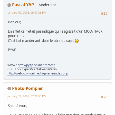
Pascal YAP
Moderator
January 09, 2006, 09:57:35 PM
#25
Bonjour,
En effet ce n'était pas indiqué qu'il s'agissait d'un MOD/HACK
pour 1.3.x
C'est fait maintenant dans le titre du sujet
PYAP
WwW :
http://pyap.online.fr/infos/
CPG 1.5.x ExperiMental website =>
http://webotron.online.fr/galerie/index.php
Photo-Pompier
January 24, 2006, 07:20:53 PM
#26
Salut à vous,
Toujours pas de nouvelles pour faire marcher ce mods dans la