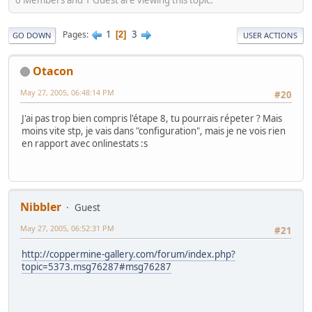
1
3
Pages
2
GO DOWN
USER ACTIONS
Otacon
May 27, 2005, 06:48:14 PM
#20
J'ai pas trop bien compris l'étape 8, tu pourrais répeter ? Mais
moins vite stp, je vais dans "configuration", mais je ne vois rien
en rapport avec onlinestats :s
Nibbler
Guest
May 27, 2005, 06:52:31 PM
#21
http://coppermine-gallery.com/forum/index.php?
topic=5373.msg76287#msg76287