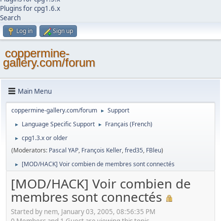
Plugins for cpg1.6.x
Search
Log in
Sign up
coppermine-
gallery.com/forum
Main Menu
coppermine-gallery.com/forum
Support
►
Language Specific Support
Français (French)
►
►
cpg1.3.x or older
►
(Moderators:
Pascal YAP
,
François Keller
,
fred35
,
FBleu
)
[MOD/HACK] Voir combien de membres sont connectés
►
[MOD/HACK] Voir combien de
membres sont connectés
Started by nem, January 03, 2005, 08:56:35 PM
0 Members and 1 Guest are viewing this topic.