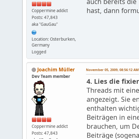
auch bereits die
hast, dann form
Coppermine addict
Posts: 47,843
aka "GauGau"
Location: Osterburken,
Germany
Logged
Joachim Müller
November 05, 2009, 08:56:12 AM
Dev Team member
4. Lies die fixi
Threads mit ein
angezeigt. Sie e
enthalten wichti
Beiträgen in ei
brauchen, um De
Coppermine addict
Posts: 47,843
Beiträge (sogena