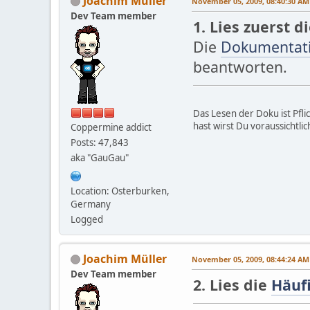
Joachim Müller
November 05, 2009, 08:40:30 AM
Dev Team member
1. Lies zuerst 
Die
Dokumentat
beantworten.
Das Lesen der Doku ist Pfli
hast wirst Du voraussichtli
Coppermine addict
Posts: 47,843
aka "GauGau"
Location: Osterburken,
Germany
Logged
Joachim Müller
November 05, 2009, 08:44:24 AM
Dev Team member
2. Lies die
Häufi