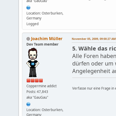
aka "GauGau"
Location: Osterburken,
Germany
Logged
Joachim Müller
November 05, 2009, 09:00:27 AM
Dev Team member
5. Wähle das ri
Alle Foren habe
dürfen oder um 
Angelegenheit am
Coppermine addict
Verfasse nur eine Frage in
Posts: 47,843
aka "GauGau"
Location: Osterburken,
Germany