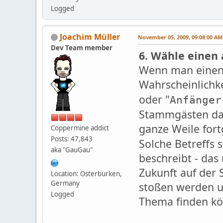
Logged
Joachim Müller
November 05, 2009, 09:08:00 AM
Dev Team member
6. Wähle einen 
Wenn man einen B
Wahrscheinlichke
oder "
Anfänger
Stammgästen das
ganze Weile fort
Coppermine addict
Posts: 47,843
Solche Betreffs 
aka "GauGau"
beschreibt - das 
Zukunft auf der
Location: Osterburken,
Germany
stoßen werden un
Logged
Thema finden k