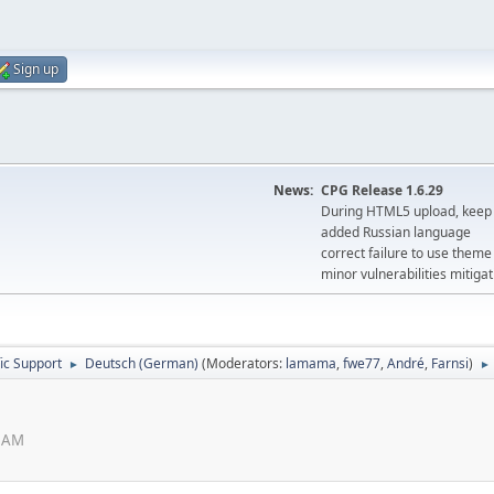
Sign up
News:
CPG Release 1.6.29
During HTML5 upload, keep 
added Russian language
correct failure to use the
minor vulnerabilities mitigat
ic Support
Deutsch (German)
(Moderators:
lamama
,
fwe77
,
Αndré
,
Farnsi
)
►
►
6 AM