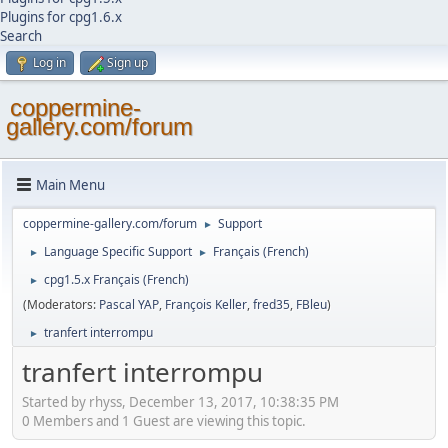
Plugins for cpg1.6.x
Search
Log in
Sign up
coppermine-
gallery.com/forum
Main Menu
coppermine-gallery.com/forum
Support
►
Language Specific Support
Français (French)
►
►
cpg1.5.x Français (French)
►
(Moderators:
Pascal YAP
,
François Keller
,
fred35
,
FBleu
)
tranfert interrompu
►
tranfert interrompu
Started by rhyss, December 13, 2017, 10:38:35 PM
0 Members and 1 Guest are viewing this topic.