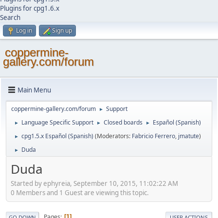
Plugins for cpg1.6.x
Search
Log in
Sign up
coppermine-
gallery.com/forum
Main Menu
coppermine-gallery.com/forum
Support
►
Language Specific Support
Closed boards
Español (Spanish)
►
►
►
cpg1.5.x Español (Spanish)
(Moderators:
Fabricio Ferrero
,
jmatute
)
►
Duda
►
Duda
Started by ephyreia, September 10, 2015, 11:02:22 AM
0 Members and 1 Guest are viewing this topic.
Pages
1
GO DOWN
USER ACTIONS